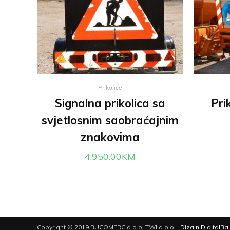
Prikolice
Signalna prikolica sa
Pri
svjetlosnim saobraćajnim
znakovima
4,950.00
KM
Copyright © 2019 BUCOMERC d.o.o. TWI d.o.o. |
Dizajn DigitalBa