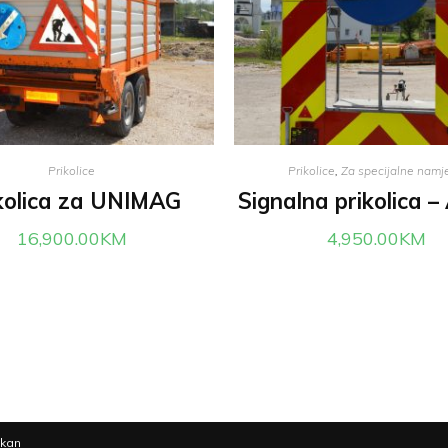
Prikolice
Prikolice
,
Za specijalne namj
kolica za UNIMAG
Signalna prikolica 
16,900.00
KM
4,950.00
KM
lkan