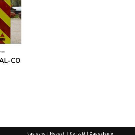
ene
– AL-CO
Naslovna
Novosti
Kontakt
Zaposlenje