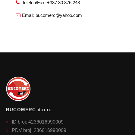
Telefon/Fax: +387 30 876 248
Email: bucomerc@yahoo.com
BUCOMERC d.o.o.
ID broj: 4236016990009
PDV broj: 236016990009