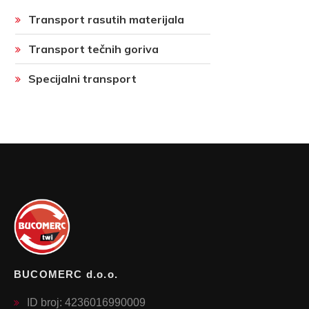
Transport rasutih materijala
Transport tečnih goriva
Specijalni transport
BUCOMERC d.o.o.
ID broj: 4236016990009