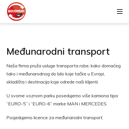
Međunarodni transport
Naša firma pruža usluge transporta robe, kako domaćeg
tako i međunarodnog do bilo koje tačke u Evropi,
skladišta i destinacija koje odrede naši klijenti.
U svome voznom parku posedujemo više kamiona tipa
“EURO-5” i “EURO-6” marke MAN i MERCEDES.
Posjedujemo licence za međunarodni transport.