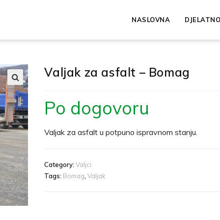
NASLOVNA
DJELATN
Valjak za asfalt – Bomag
🔍
Po dogovoru
Valjak za asfalt u potpuno ispravnom stanju.
Category:
Valjci
Tags:
Bomag
,
Valjak