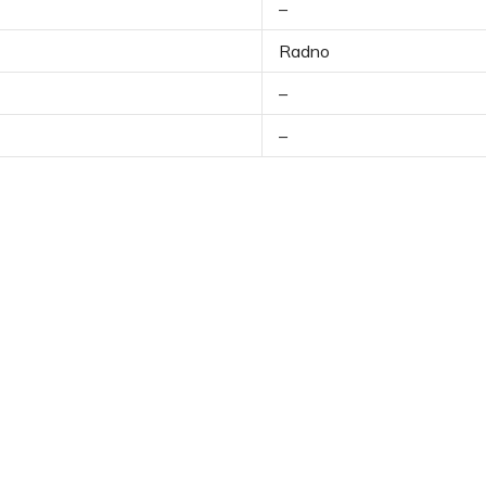
–
Radno
–
–